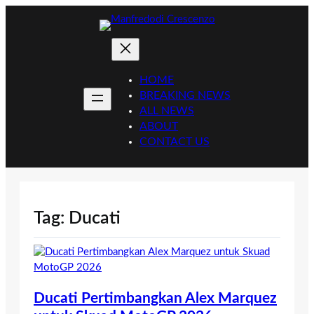
Skip
to
content
HOME
BREAKING NEWS
ALL NEWS
ABOUT
CONTACT US
Tag:
Ducati
Ducati Pertimbangkan Alex Marquez