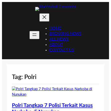
Skip
to
content
HOME
BREAKING NEWS
ALL NEWS
ABOUT
CONTACT US
Tag:
Polri
Polri Tangkap 7 Polisi Terkait Kasus