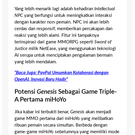
Yang lebih menarik lagi adalah kehadiran
Intellectual
NPC
yang berfungsi untuk meningkatkan interaksi
dengan karakter non-pemain. NPC ini akan lebih
cerdas dan responsif, memberikan percakapan dan
reaksi yang lebih alami. Fitur ini tampaknya
terinspirasi dari game MMORPG seperti
Sword of
Justice
milik NetEase, yang menggunakan teknologi
AI serupa untuk menciptakan pengalaman bermain
yang lebih mendalam.
“Baca Juga: PayPal Umumkan Kolaborasi dengan
OpenAI, Inovasi Baru Hadir”
Potensi
Genesis
Sebagai Game Triple-
A Pertama miHoYo
Jika kabar ini terbukti benar,
Genesis
akan menjadi
game MMO pertama dari miHoYo yang melibatkan
ribuan pemain secara simultan. Berbeda dengan
game-game miHoYo sebelumnya yang memiliki mode