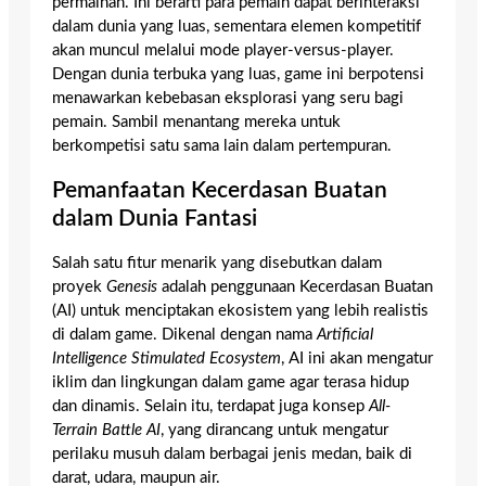
permainan. Ini berarti para pemain dapat berinteraksi
dalam dunia yang luas, sementara elemen kompetitif
akan muncul melalui mode player-versus-player.
Dengan dunia terbuka yang luas, game ini berpotensi
menawarkan kebebasan eksplorasi yang seru bagi
pemain. Sambil menantang mereka untuk
berkompetisi satu sama lain dalam pertempuran.
Pemanfaatan Kecerdasan Buatan
dalam Dunia Fantasi
Salah satu fitur menarik yang disebutkan dalam
proyek
Genesis
adalah penggunaan Kecerdasan Buatan
(AI) untuk menciptakan ekosistem yang lebih realistis
di dalam game. Dikenal dengan nama
Artificial
Intelligence Stimulated Ecosystem
, AI ini akan mengatur
iklim dan lingkungan dalam game agar terasa hidup
dan dinamis. Selain itu, terdapat juga konsep
All-
Terrain Battle AI
, yang dirancang untuk mengatur
perilaku musuh dalam berbagai jenis medan, baik di
darat, udara, maupun air.