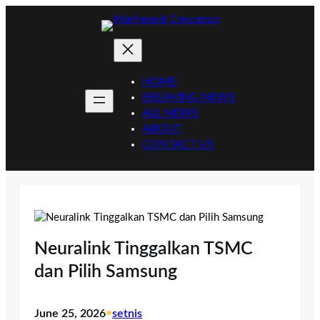
Skip
to
content
HOME
BREAKING NEWS
ALL NEWS
ABOUT
CONTACT US
Neuralink Tinggalkan TSMC
dan Pilih Samsung
June 25, 2026
•
setnis